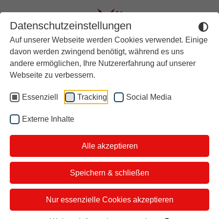
Datenschutzeinstellungen
Auf unserer Webseite werden Cookies verwendet. Einige
Aktuell
davon werden zwingend benötigt, während es uns
andere ermöglichen, Ihre Nutzererfahrung auf unserer
Rückblick
Unsere
Webseite zu verbessern.
Über stern TV
Essenziell
Tracking
Social Media
Themen vom
Der Moderator
Externe Inhalte
Studiotickets
26.11.2025
Alle akzeptieren
Kontakt
i&u Studios
Speichern & schließen
Unsere Themen diesen Mittwoch:
Nur essenzielle Cookies akzeptieren
Supermarkt vs. Discounter: Wo