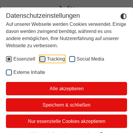
Datenschutzeinstellungen
Auf unserer Webseite werden Cookies verwendet. Einige
Aktuell
davon werden zwingend benötigt, während es uns
andere ermöglichen, Ihre Nutzererfahrung auf unserer
Rückblick
Unsere
Webseite zu verbessern.
Über stern TV
Essenziell
Tracking
Social Media
Themen vom
Der Moderator
Externe Inhalte
Studiotickets
29.06.2025
Alle akzeptieren
Kontakt
i&u Studios
Speichern & schließen
Das sind unsere Themen und
Nur essenzielle Cookies akzeptieren
Gäste: