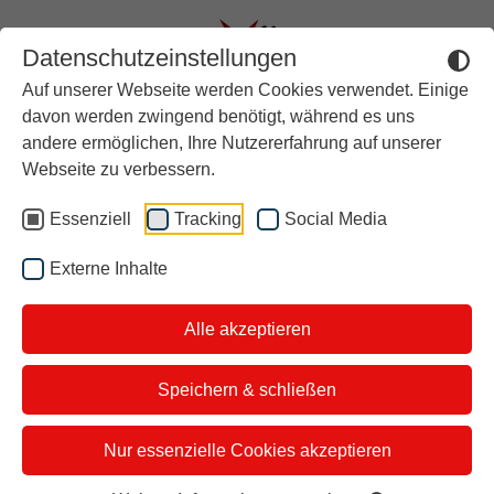
Datenschutzeinstellungen
Auf unserer Webseite werden Cookies verwendet. Einige
Aktuell
davon werden zwingend benötigt, während es uns
andere ermöglichen, Ihre Nutzererfahrung auf unserer
Rückblick
Unsere
Webseite zu verbessern.
Über stern TV
Essenziell
Tracking
Social Media
Themen vom
Der Moderator
Externe Inhalte
Studiotickets
20.08.2025
Alle akzeptieren
Kontakt
i&u Studios
Speichern & schließen
Unsere Themen diesen Mittwoch:
Nur essenzielle Cookies akzeptieren
Tierschutz-Zoff an der Nordsee: