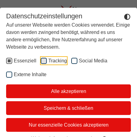
Datenschutzeinstellungen
Auf unserer Webseite werden Cookies verwendet. Einige
Aktuell
davon werden zwingend benötigt, während es uns
andere ermöglichen, Ihre Nutzererfahrung auf unserer
Rückblick
Unsere
Webseite zu verbessern.
Über stern TV
Essenziell
Tracking
Social Media
Themen vom
Der Moderator
Externe Inhalte
Studiotickets
27.04.2025
Alle akzeptieren
Kontakt
i&u Studios
Speichern & schließen
Das sind unsere Themen und
Nur essenzielle Cookies akzeptieren
Gäste: