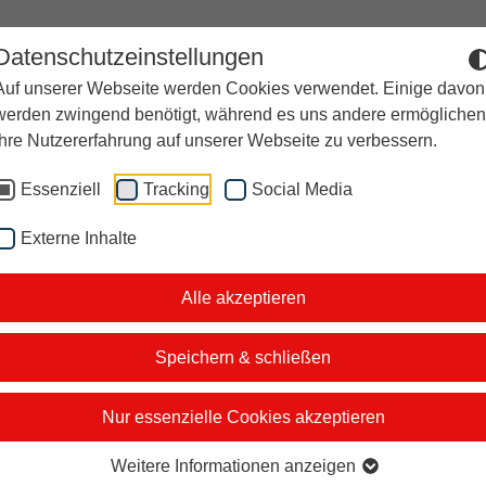
Datenschutzeinstellungen
Auf unserer Webseite werden Cookies verwendet. Einige davon
Der Moderator
Studiotickets
Kontakt
i&u Stu
werden zwingend benötigt, während es uns andere ermöglichen
Ihre Nutzererfahrung auf unserer Webseite zu verbessern.
Essenziell
Tracking
Social Media
Externe Inhalte
Netiquette
Alle akzeptieren
nline-Angebote von stern TV,
n regen Austausch mit euch. Jeder darf seine 
Speichern & schließen
st und auf jegliche Beleidigungen, Beschimpfun
Nur essenzielle Cookies akzeptieren
ie wir nicht tolerieren, sind:
Weitere Informationen anzeigen