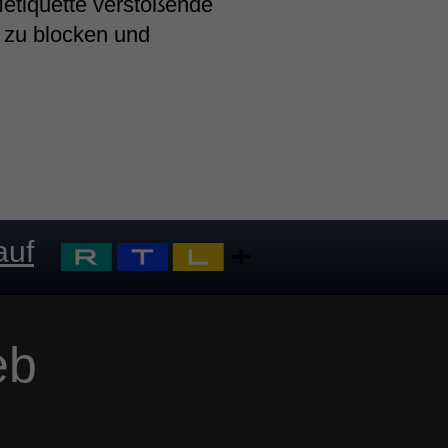
Netiquette verstoßende
 zu blocken und
auf
eb