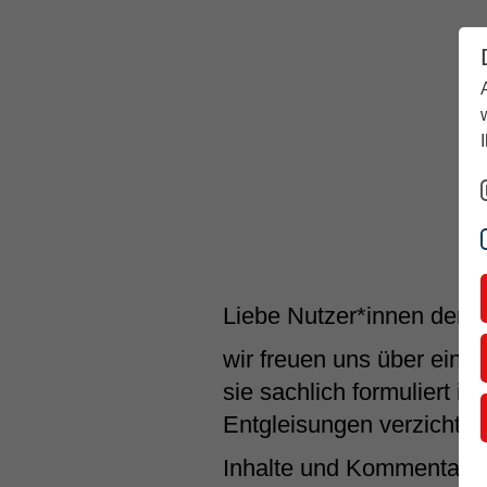
Aktuell
Rückblick
Über stern TV
Liebe Nutzer*innen der O
wir freuen uns über eine
sie sachlich formuliert i
Entgleisungen verzichtet.
Inhalte und Kommentare, d