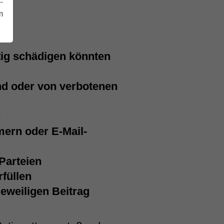
m
ltig schädigen könnten
ind oder von verbotenen
n
mern oder E-Mail-
Parteien
füllen
weiligen Beitrag