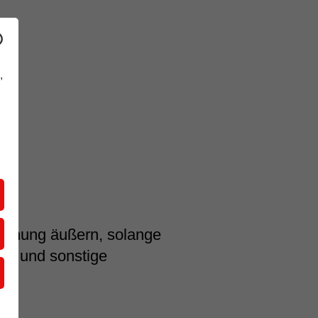
dios
,
Meinung äußern, solange
gen und sonstige