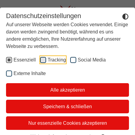
Datenschutzeinstellungen
Auf unserer Webseite werden Cookies verwendet. Einige
Aktuell
davon werden zwingend benötigt, während es uns
Kontakt
andere ermöglichen, Ihre Nutzererfahrung auf unserer
Rückblick
Webseite zu verbessern.
Über stern TV
Essenziell
Tracking
Social Media
Der Moderator
Sie haben einen stern TV-
Externe Inhalte
Themenvorschlag, Anmerkungen,
Studiotickets
Anregungen oder Kritik zu unserer
Alle akzeptieren
Kontakt
Sendung? Über dieses Formular
i&u Studios
können Sie Kontakt mit der stern TV-
Speichern & schließen
Redaktion aufnehmen.
Nur essenzielle Cookies akzeptieren
Name
*