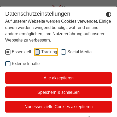
Datenschutzeinstellungen
Auf unserer Webseite werden Cookies verwendet. Einige
Aktuell
davon werden zwingend benötigt, während es uns
andere ermöglichen, Ihre Nutzererfahrung auf unserer
Rückblick
Unsere
Webseite zu verbessern.
Über stern TV
Essenziell
Tracking
Social Media
Themen vom
Der Moderator
Externe Inhalte
Studiotickets
09.07.2025
Alle akzeptieren
Kontakt
i&u Studios
Speichern & schließen
Unsere Themen diesen Mittwoch:
Nur essenzielle Cookies akzeptieren
13 Jahre nach „Maschsee-Mord“: