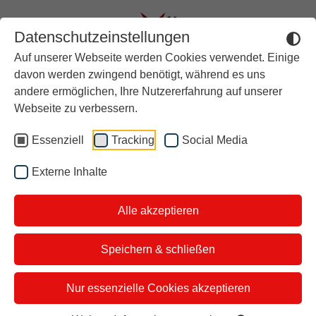
Datenschutzeinstellungen
Auf unserer Webseite werden Cookies verwendet. Einige
Aktuell
davon werden zwingend benötigt, während es uns
andere ermöglichen, Ihre Nutzererfahrung auf unserer
Rückblick
Unsere
Webseite zu verbessern.
Über stern TV
Essenziell
Tracking
Social Media
Themen vom
Der Moderator
Externe Inhalte
Studiotickets
16.05.2025
Alle akzeptieren
Kontakt
i&u Studios
Speichern & schließen
Das sind unsere Themen und
Nur essenzielle Cookies akzeptieren
Gäste: