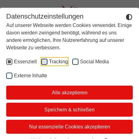
Datenschutzeinstellungen
Auf unserer Webseite werden Cookies verwendet. Einige
Aktuell
davon werden zwingend benötigt, während es uns
andere ermöglichen, Ihre Nutzererfahrung auf unserer
Rückblick
ZEIT VERBRECHEN LIVE
Webseite zu verbessern.
Über stern TV
TOUR 2025
Essenziell
Tracking
Social Media
Der Moderator
ZEIT VERBRECHEN ist
Externe Inhalte
Studiotickets
einer der erfolgreichsten
Alle akzeptieren
Kontakt
deutschen Podcasts, das
i&u Studios
Speichern & schließen
gleichnamige Magazin
erscheint sechsmal im Jahr.
Nur essenzielle Cookies akzeptieren