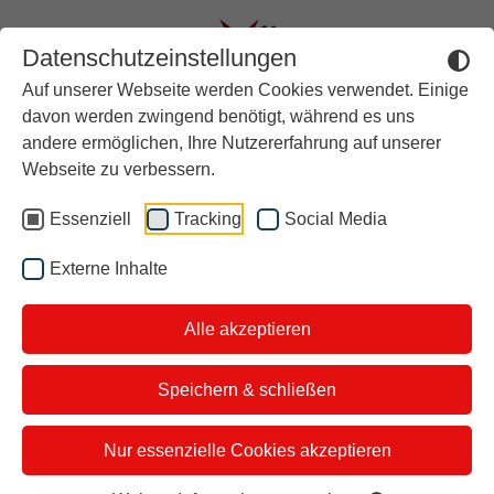
Datenschutzeinstellungen
Auf unserer Webseite werden Cookies verwendet. Einige
Aktuell
davon werden zwingend benötigt, während es uns
andere ermöglichen, Ihre Nutzererfahrung auf unserer
Rückblick
Military Sleep Methode
Webseite zu verbessern.
Über stern TV
Essenziell
Tracking
Social Media
Einschlaftechniken, um
Der Moderator
möglichst schnell in den
Externe Inhalte
Studiotickets
Schlaf zu finden.
Alle akzeptieren
Kontakt
i&u Studios
Speichern & schließen
Vorbereitung (1–2 Minuten)
Nur essenzielle Cookies akzeptieren
Lege dich bequem auf den Rücken.