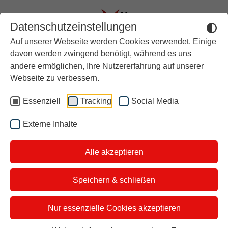
Datenschutzeinstellungen
Auf unserer Webseite werden Cookies verwendet. Einige
Aktuell
davon werden zwingend benötigt, während es uns
andere ermöglichen, Ihre Nutzererfahrung auf unserer
Rückblick
Sexualisierte Gewalt,
Webseite zu verbessern.
Über stern TV
häusliche Gewalt &
Essenziell
Tracking
Social Media
Der Moderator
digitaler Missbrauch:
Externe Inhalte
Studiotickets
Wichtige Hilfestellen
Alle akzeptieren
Kontakt
i&u Studios
Speichern & schließen
1.
HateAid
Nur essenzielle Cookies akzeptieren
Themen:
Digitaler Missbrauch, Hass