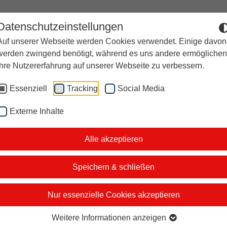
Datenschutzeinstellungen
Auf unserer Webseite werden Cookies verwendet. Einige davon
Der Moderator
Studiotickets
Kontakt
i&u Stu
werden zwingend benötigt, während es uns andere ermöglichen
Ihre Nutzererfahrung auf unserer Webseite zu verbessern.
Essenziell
Tracking
Social Media
Externe Inhalte
hemen in dieser Wo
Alle akzeptieren
warten Sie in dieser Woche.
Speichern & schließen
Nur essenzielle Cookies akzeptieren
 Mittwoch:
Weitere Informationen anzeigen