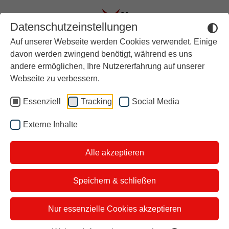
Datenschutzeinstellungen
Auf unserer Webseite werden Cookies verwendet. Einige
Aktuell
davon werden zwingend benötigt, während es uns
andere ermöglichen, Ihre Nutzererfahrung auf unserer
Rückblick
stern TV am Sonntag
Webseite zu verbessern.
Über stern TV
Essenziell
Tracking
Social Media
Das erwartet Sie diesen
Der Moderator
Sonntag.
Externe Inhalte
Studiotickets
Alle akzeptieren
Kontakt
i&u Studios
Das sind unsere Themen und Gäste:
Speichern & schließen
Dröhnende Motoren und Drifts bis
Nur essenzielle Cookies akzeptieren
die Reifen platzen – stern TV auf