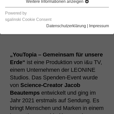
Weitere Informationen anzeigen
Powered by
sgalinski Cookie Consent
Datenschutzerklärung
|
Impressum
„YouTopia – Gemeinsam für unsere
Erde“
ist eine Produktion von i&u TV,
einem Unternehmen der LEONINE
Studios. Das Spenden-Event wurde
von
Science-Creator Jacob
Beautemps
entwickelt und ging im
Jahr 2021 erstmals auf Sendung. Es
bringt Menschen und Marken in einem