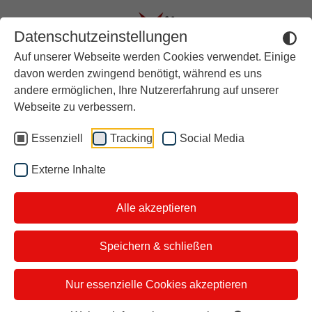
Datenschutzeinstellungen
Auf unserer Webseite werden Cookies verwendet. Einige
Aktuell
davon werden zwingend benötigt, während es uns
andere ermöglichen, Ihre Nutzererfahrung auf unserer
Rückblick
AM 17.11.2024 AB 16:00
Webseite zu verbessern.
UHR AUF YOUTUBE UND
Über stern TV
Essenziell
Tracking
Social Media
TWITCH!
Der Moderator
„YouTopia – Gemeinsam für
Externe Inhalte
Studiotickets
unsere Erde“
Alle akzeptieren
Kontakt
i&u Studios
Speichern & schließen
Nur essenzielle Cookies akzeptieren