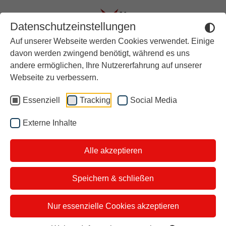
Datenschutzeinstellungen
Auf unserer Webseite werden Cookies verwendet. Einige
Aktuell
davon werden zwingend benötigt, während es uns
andere ermöglichen, Ihre Nutzererfahrung auf unserer
Rückblick
HIER GEHT ES ZUR
Webseite zu verbessern.
PETITION
Über stern TV
Essenziell
Tracking
Social Media
Stoppt Gewalt gegen
Der Moderator
Externe Inhalte
Frauen – JETZT!
Studiotickets
Alle akzeptieren
Kontakt
Brandbrief: Stoppt Gewalt
i&u Studios
gegen Frauen - JETZT! Die
Speichern & schließen
Ampel darf ihr Versprechen
Nur essenzielle Cookies akzeptieren
nicht brechen.