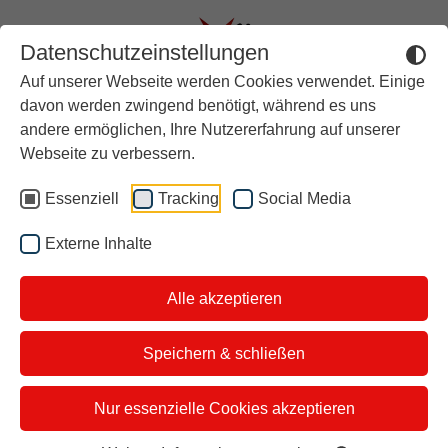
Datenschutzeinstellungen
Auf unserer Webseite werden Cookies verwendet. Einige
Aktuell
davon werden zwingend benötigt, während es uns
andere ermöglichen, Ihre Nutzererfahrung auf unserer
Rückblick
STINA: Notruf für den
Webseite zu verbessern.
Über stern TV
Ausstieg
Essenziell
Tracking
Social Media
Der Moderator
Deutschlandweit gegen
Externe Inhalte
Studiotickets
Menschenhandel in Form
Alle akzeptieren
Kontakt
sexueller Ausbeutung
i&u Studios
Speichern & schließen
Nur essenzielle Cookies akzeptieren