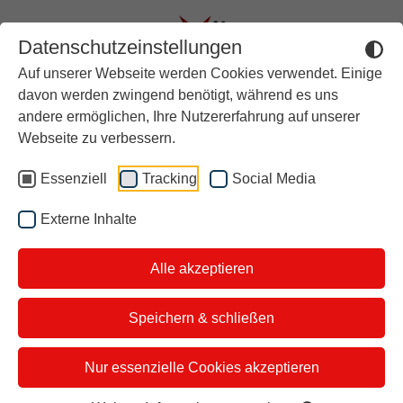
Datenschutzeinstellungen
Auf unserer Webseite werden Cookies verwendet. Einige
Aktuell
davon werden zwingend benötigt, während es uns
andere ermöglichen, Ihre Nutzererfahrung auf unserer
Rückblick
Organspende rettet Leben
Webseite zu verbessern.
Über stern TV
Essenziell
Tracking
Social Media
Hier finden Sie Infos.
Der Moderator
Externe Inhalte
Studiotickets
Alle akzeptieren
Kontakt
i&u Studios
Speichern & schließen
Nur essenzielle Cookies akzeptieren