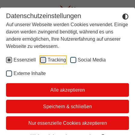
Datenschutzeinstellungen
Auf unserer Webseite werden Cookies verwendet. Einige
Aktuell
davon werden zwingend benötigt, während es uns
andere ermöglichen, Ihre Nutzererfahrung auf unserer
Rückblick
Rezept von Starkoch
Webseite zu verbessern.
Über stern TV
Nelson Müller: Currywurst,
Essenziell
Tracking
Social Media
Der Moderator
Pommes und Limetten-
Externe Inhalte
Studiotickets
Mayo
Alle akzeptieren
Kontakt
i&u Studios
Speichern & schließen
Zutaten für 4 Personen
Nur essenzielle Cookies akzeptieren