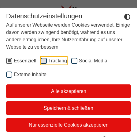
Datenschutzeinstellungen
Auf unserer Webseite werden Cookies verwendet. Einige
Aktuell
davon werden zwingend benötigt, während es uns
andere ermöglichen, Ihre Nutzererfahrung auf unserer
Rückblick
Mineralwasser im Test: Das
Webseite zu verbessern.
Über stern TV
sind die Ergebnisse
Essenziell
Tracking
Social Media
Der Moderator
Nicht alle Wässer sind
Externe Inhalte
Studiotickets
ursprünglich rein!
Alle akzeptieren
Kontakt
i&u Studios
Speichern & schließen
Stiftung Warentest hat Medium-
Nur essenzielle Cookies akzeptieren
Mineralwässer geprüft. Das Ergebnis: