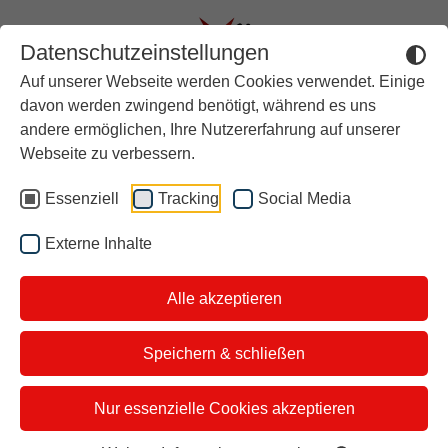
Datenschutzeinstellungen
Auf unserer Webseite werden Cookies verwendet. Einige
Aktuell
davon werden zwingend benötigt, während es uns
andere ermöglichen, Ihre Nutzererfahrung auf unserer
Rückblick
Jorge González verrät:
Webseite zu verbessern.
Über stern TV
Seine Geheimrezepte für
Essenziell
Tracking
Social Media
Der Moderator
die besten Smoothies!
Externe Inhalte
Studiotickets
Alle akzeptieren
Kontakt
i&u Studios
Speichern & schließen
Nur essenzielle Cookies akzeptieren