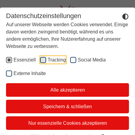
Datenschutzeinstellungen
Auf unserer Webseite werden Cookies verwendet. Einige
Aktuell
davon werden zwingend benötigt, während es uns
andere ermöglichen, Ihre Nutzererfahrung auf unserer
Rückblick
Diese Tipps können euch
Webseite zu verbessern.
Über stern TV
helfen!
Essenziell
Tracking
Social Media
Der Moderator
Externe Inhalte
Studiotickets
Alle akzeptieren
Kontakt
i&u Studios
Speichern & schließen
Nur essenzielle Cookies akzeptieren