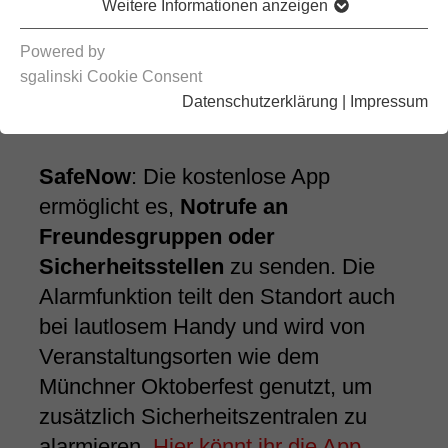
Weitere Informationen anzeigen
Powered by
sgalinski Cookie Consent
Datenschutzerklärung
|
Impressum
SafeNow
: Die kostenlose App
ermöglicht es,
Notrufe an
Freundesgruppen oder
Sicherheitsstellen
zu senden. Die
Alarmfunktion teilt den Standort auch
bei lautlosem Handy und wird von
Veranstaltungsorten wie dem
Münchner Oktoberfest genutzt, um
zusätzlich Sicherheitszentralen zu
alarmieren.
Hier könnt ihr die App