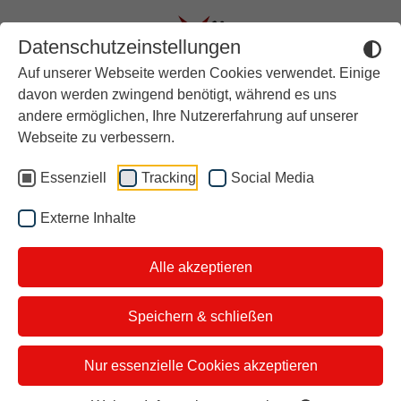
Datenschutzeinstellungen
Auf unserer Webseite werden Cookies verwendet. Einige
Aktuell
davon werden zwingend benötigt, während es uns
andere ermöglichen, Ihre Nutzererfahrung auf unserer
Rückblick
Deutsche Leberhilfe e.V.
Webseite zu verbessern.
Über stern TV
Essenziell
Tracking
Social Media
Hier finden Sie
Der Moderator
Informationen und Hilfe!
Externe Inhalte
Studiotickets
Alle akzeptieren
Kontakt
i&u Studios
Lebererkrankungen können jeden
Speichern & schließen
treffen, unabhängig von Herkunft und
Nur essenzielle Cookies akzeptieren
Lebensweise. Die Deutsche
Leberhilfe e.V. informiert Sie über