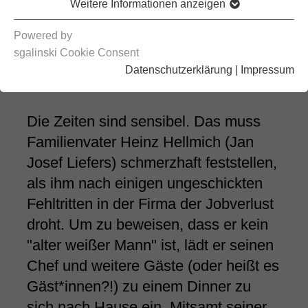
Weitere Informationen anzeigen
Powered by
sgalinski Cookie Consent
Datenschutzerklärung
|
Impressum
Die Zeiten sind sensibel. Das muss
Familienvater Heinz Hellmich (Jan
Josef Liefers) schmerzhaft feststellen,
als ihm nach einigen ungeschickten
Fehltritten in der Firma der Jobverlust
droht. Um zu beweisen, dass er kein
"alter weißer Mann" ist, lädt er seinen
Chef und weitere Gäste (oder heißt es
Gäst*innen?!) zu einem Dinner zu
sich nach Hause ein. Mitsamt seiner