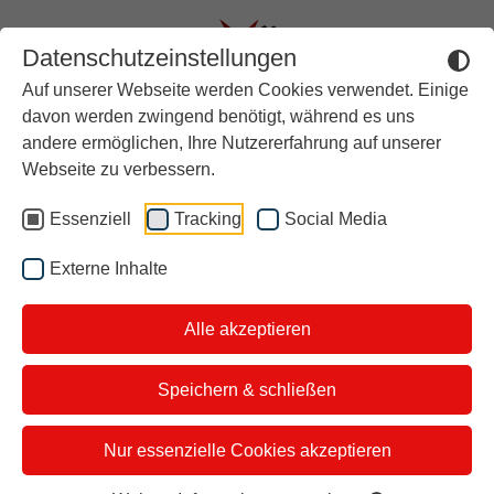
Datenschutzeinstellungen
Auf unserer Webseite werden Cookies verwendet. Einige
Aktuell
davon werden zwingend benötigt, während es uns
andere ermöglichen, Ihre Nutzererfahrung auf unserer
Rückblick
"ALTER WEISSER MANN"
Webseite zu verbessern.
Über stern TV
- Ab 31. Oktober im Kino!
Essenziell
Tracking
Social Media
Der Moderator
Externe Inhalte
Studiotickets
Alle akzeptieren
Kontakt
i&u Studios
Speichern & schließen
Nur essenzielle Cookies akzeptieren