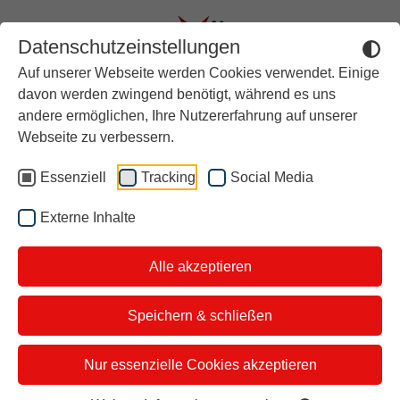
Datenschutzeinstellungen
Auf unserer Webseite werden Cookies verwendet. Einige
Aktuell
davon werden zwingend benötigt, während es uns
andere ermöglichen, Ihre Nutzererfahrung auf unserer
Rückblick
100 Pflegetipps für Balkon-,
Webseite zu verbessern.
Über stern TV
Garten- & Zimmerpflanzen
Essenziell
Tracking
Social Media
Der Moderator
von Pflanzenexperte
Externe Inhalte
Studiotickets
Vincent Kitzinger
Alle akzeptieren
Kontakt
i&u Studios
Speichern & schließen
1. Balkonpflanzen sollte man immer
Nur essenzielle Cookies akzeptieren
nach Sonne, Halbschatten oder