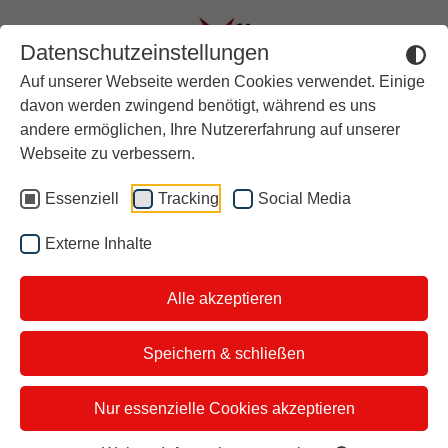
Datenschutzeinstellungen
Auf unserer Webseite werden Cookies verwendet. Einige
Aktuell
davon werden zwingend benötigt, während es uns
andere ermöglichen, Ihre Nutzererfahrung auf unserer
Rückblick
#WirBleibenZuhause
Webseite zu verbessern.
Über stern TV
Essenziell
Tracking
Social Media
Machen Sie mit und setzen
Der Moderator
Sie gemeinsam mit vielen
Externe Inhalte
Studiotickets
anderen ein Zeichen der
Alle akzeptieren
Kontakt
Solidarität und des
i&u Studios
Speichern & schließen
Zusammenhalts!
Nur essenzielle Cookies akzeptieren