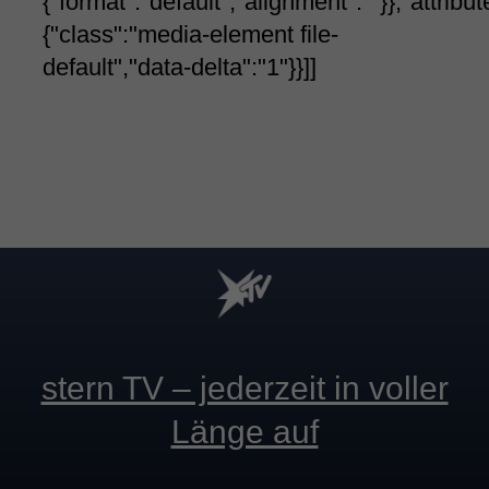
{"format":"default","alignment":""}},"attribut
{"class":"media-element file-
default","data-delta":"1"}}]]
stern TV – jederzeit in voller
Länge auf