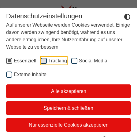
Datenschutzeinstellungen
Auf unserer Webseite werden Cookies verwendet. Einige
Aktuell
davon werden zwingend benötigt, während es uns
andere ermöglichen, Ihre Nutzererfahrung auf unserer
Rückblick
Wie ein deutscher Arzt
Webseite zu verbessern.
Über stern TV
Verbrennungsopfer in
Essenziell
Tracking
Social Media
Der Moderator
Nepal rettet
Externe Inhalte
Studiotickets
Dr. Andreas Settje ist
Alle akzeptieren
Kontakt
Facharzt für plastische und
i&u Studios
Speichern & schließen
ästhetische Chirurgie. Er
hat es sich zur Aufgabe
Nur essenzielle Cookies akzeptieren