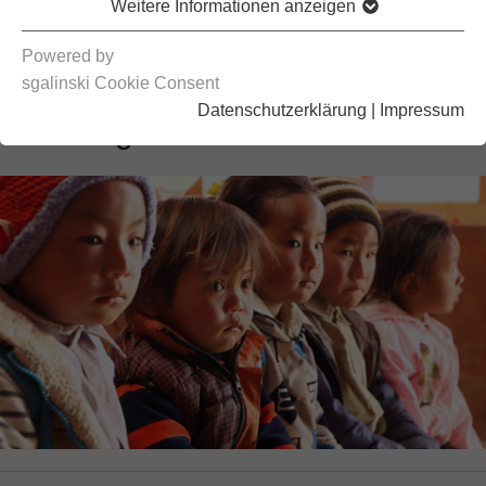
gemacht,
Weitere Informationen anzeigen
Verbrennungsopfern in
Powered by
Nepal ein neues Leben zu
sgalinski Cookie Consent
Datenschutzerklärung
|
Impressum
ermöglichen.